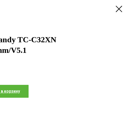
iandy TC-C32XN
mm/V5.1
 в корзину