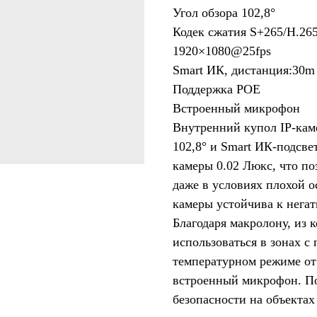
Угол обзора 102,8°
Кодек сжатия S+265/H.26
1920×1080@25fps
Smart ИК, дистанция:30m
Поддержка POE
Встроенный микрофон
Внутренний купол IP-каме
102,8° и Smart ИК-подсве
камеры 0.02 Люкс, что п
даже в условиях плохой о
камеры устойчива к нега
Благодаря макролону, из 
использоваться в зонах с
температурном режиме от
встроенный микрофон. По
безопасности на объектах