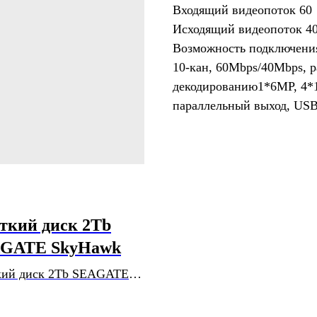
Входящий видеопоток 60
Исходящий видеопоток 4
Возможность подключения
10-кан, 60Mbps/40Mbps, р
декодированию1*6MP, 4*
параллельный выход, USB
ткий диск 2Tb
GATE SkyHawk
кий диск 2Tb SEAGATE
awk