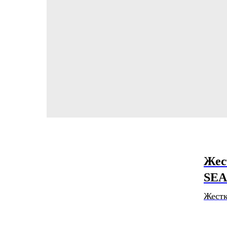
Жес
SEA
Жест
SkyH