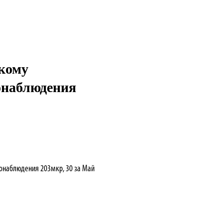
скому
онаблюдения
еонаблюдения 203мкр, 30 за Май