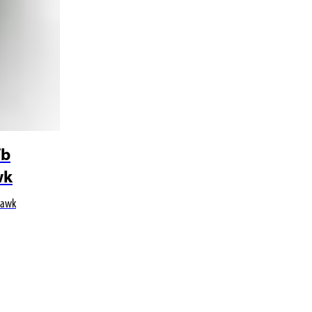
Tb
wk
Hawk