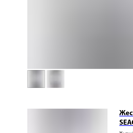
Жес
SEA