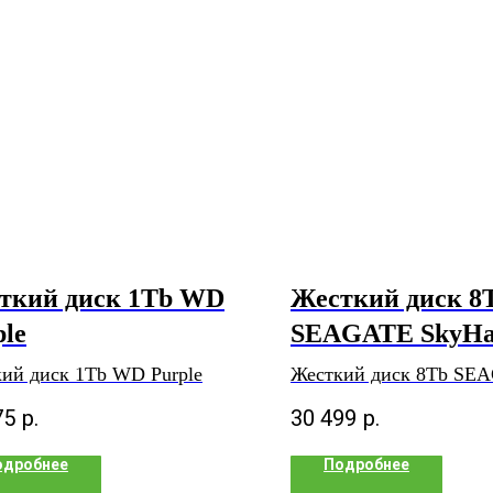
ткий диск 1Tb WD
Жесткий диск 8
ple
SEAGATE SkyH
ий диск 1Tb WD Purple
Жесткий диск 8Tb SE
SkyHawk
75
р.
30 499
р.
одробнее
Подробнее