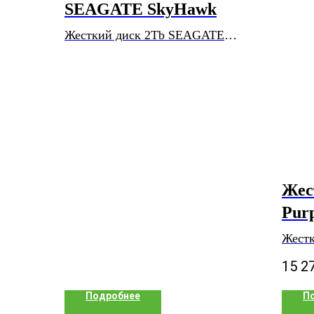
SEAGATE SkyHawk
Жесткий диск 2Tb SEAGATE
SkyHawk
Жес
Pur
Жестк
15 2
Подробнее
П