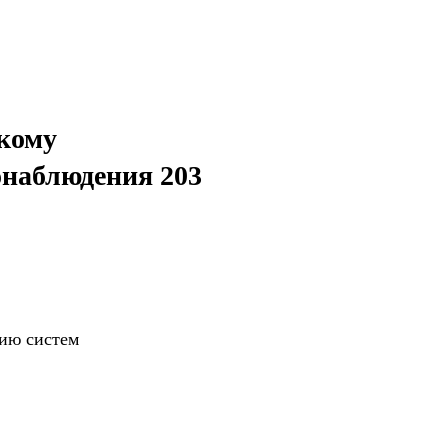
скому
онаблюдения 203
нию систем