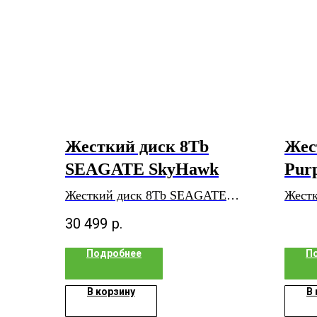
Жесткий диск 8Tb
Жес
SEAGATE SkyHawk
Pur
Жесткий диск 8Tb SEAGATE
Жестк
SkyHawk
30 499
р.
Подробнее
П
В корзину
В