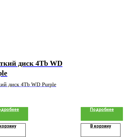
SkyHawk
ткий диск 4Tb WD
ple
ий диск 4Tb WD Purple
одробнее
Подробнее
 корзину
В корзину