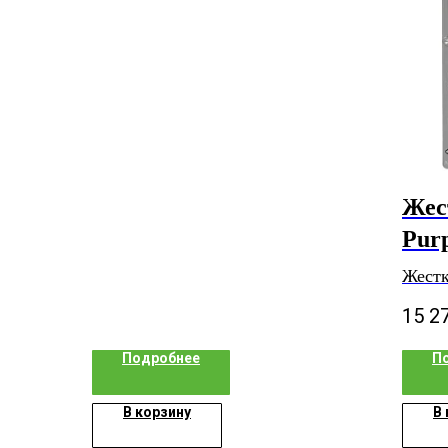
SkyHawk
Жес
Pur
Жестк
15 2
Подробнее
П
В корзину
В