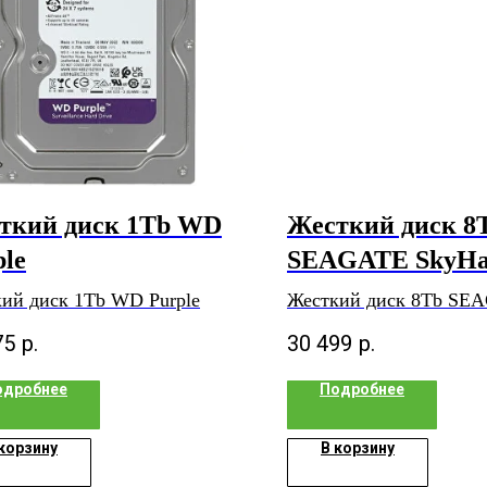
ткий диск 1Tb WD
Жесткий диск 8
ple
SEAGATE SkyH
ий диск 1Tb WD Purple
Жесткий диск 8Tb SE
SkyHawk
75
р.
30 499
р.
одробнее
Подробнее
 корзину
В корзину